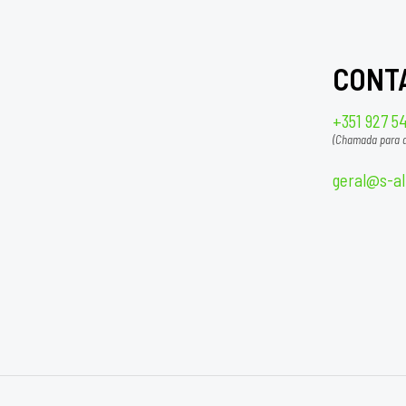
CONT
+351 927 5
(Chamada para a
geral@s-al